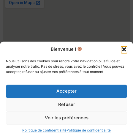
Bienvenue !
Nous utilisons des cookies pour rendre votre navigation plus fluide et
analyser notre trafic. Pas de stress, vous avez le contrôle ! Vous pouvez
accepter, refuser ou ajuster vos préférences à tout moment
Accepter
Partie 2 : Les 24 Heures
Camions 2024 : un
Refuser
événement à ne pas
manquer
Voir les préférences
Politique de confidentialité
Politique de confidentialité