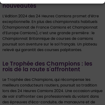
Un plateau relevé et des
nouveautés
L’édition 2024 des 24 Heures Camions promet d’être
exceptionnelle. En plus des championnats habituels
(Championnat de France Camions et Championnat
d’Europe Camions), c’est une grande première : le
Championnat Britannique de courses de camions
poursuit son aventure sur le sol français. Un plateau
relevé qui garantit des courses palpitantes.
Le Trophée des Champions : les
rois de la route s'affrontent
Le Trophée des Champions, qui récompense les
meilleurs conducteurs routiers, poursuit sa tradition
lors des 24 Heures Camions 2024. Une occasion unique
de voir s’affronter ces professionnels du volant dans
des épreuves d’éco-conduite, de manœuvre et de